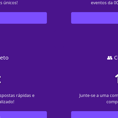
s únicos!
eventos da 0
reto
👥 
t
espostas rápidas e
Junte-se a uma com
lizado!
compa
e