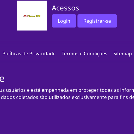
Acessos
Login
Registrar-se
Políticas de Privacidade
Termos e Condições
Sitemap
de
eus usuários e está empenhada em proteger todas as infor
dados coletados são utilizados exclusivamente para fins d