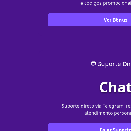
e códigos promocionai
Ver Bônus
💬 Suporte Di
Cha
Suporte direto via Telegram, r
atendimento persona
Falar Suport