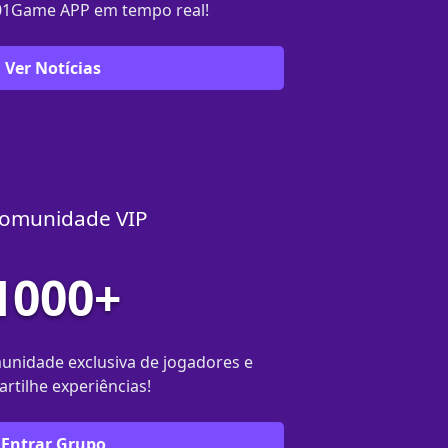
01Game APP em tempo real!
Ver Notícias
Comunidade VIP
1000+
unidade exclusiva de jogadores e
rtilhe experiências!
Entrar Grupo