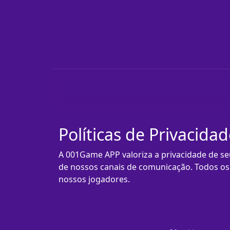
Políticas de Privacida
A 001Game APP valoriza a privacidade de s
de nossos canais de comunicação. Todos os 
nossos jogadores.