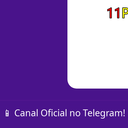
📱 Canal Oficial no Telegram!