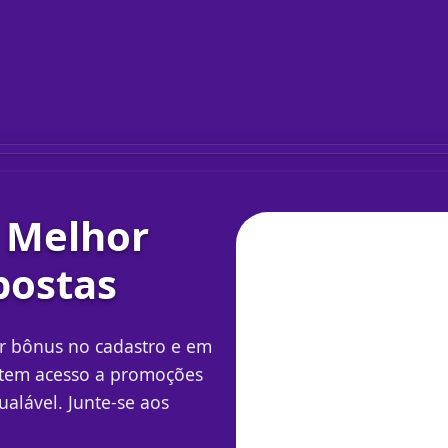
 Melhor
postas
r bônus no cadastro e em
 tem acesso a promoções
ualável. Junte-se aos