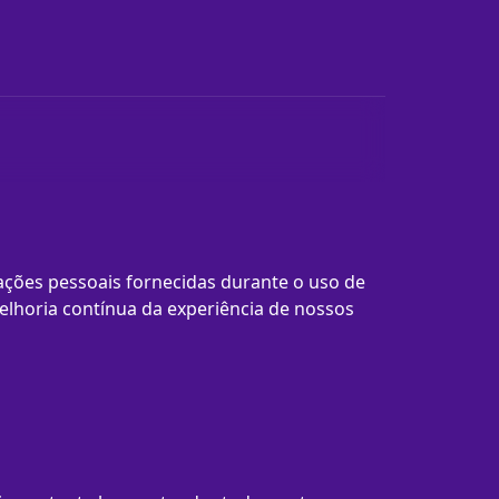
ações pessoais fornecidas durante o uso de
elhoria contínua da experiência de nossos