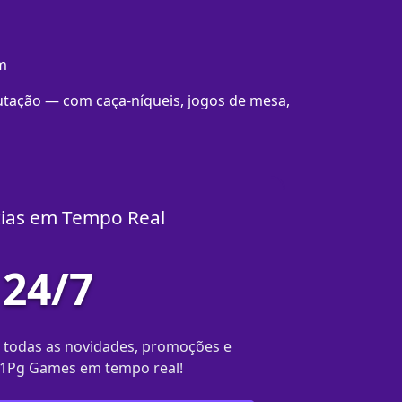
m
putação — com caça-níqueis, jogos de mesa,
cias em Tempo Real
24/7
e todas as novidades, promoções e
11Pg Games em tempo real!