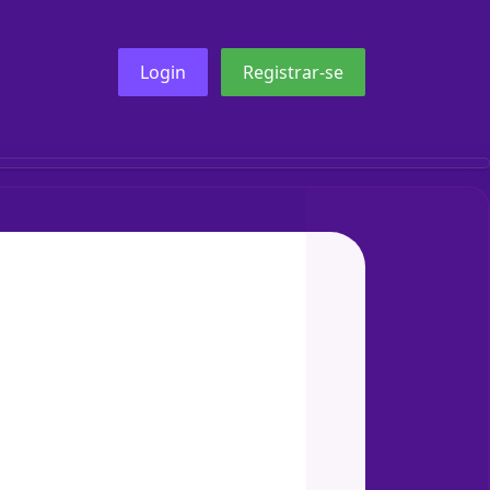
Login
Registrar-se