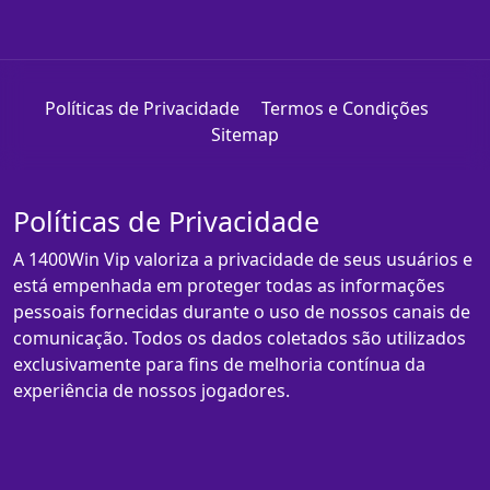
Políticas de Privacidade
Termos e Condições
Sitemap
Políticas de Privacidade
A 1400Win Vip valoriza a privacidade de seus usuários e
está empenhada em proteger todas as informações
pessoais fornecidas durante o uso de nossos canais de
comunicação. Todos os dados coletados são utilizados
exclusivamente para fins de melhoria contínua da
experiência de nossos jogadores.