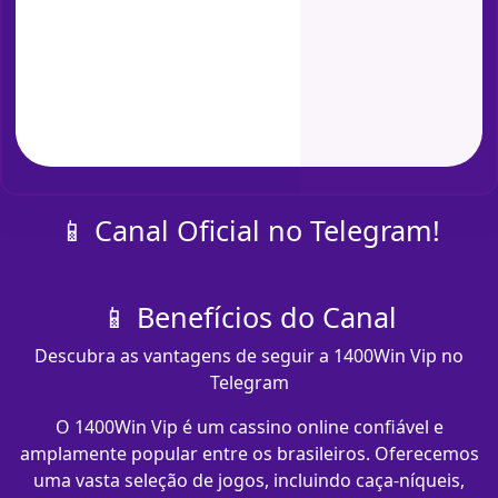
📱 Canal Oficial no Telegram!
📱 Benefícios do Canal
Descubra as vantagens de seguir a 1400Win Vip no
Telegram
O 1400Win Vip é um cassino online confiável e
amplamente popular entre os brasileiros. Oferecemos
uma vasta seleção de jogos, incluindo caça-níqueis,