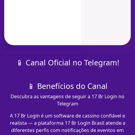
📱 Canal Oficial no Telegram!
📱 Benefícios do Canal
Descubra as vantagens de seguir a 17 Br Login no
Telegram
A 17 Br Login é um software de cassino confiável e
realista — a plataforma 17 Br Login Brasil atende a
diferentes perfis com notificações de eventos em