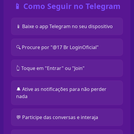
📱 Como Seguir no Telegram
📱 Baixe o app Telegram no seu dispositivo
🔍 Procure por "@17 Br LoginOficial"
👆 Toque em "Entrar" ou "Join"
🔔 Ative as notificações para não perder
nada
💬 Participe das conversas e interaja