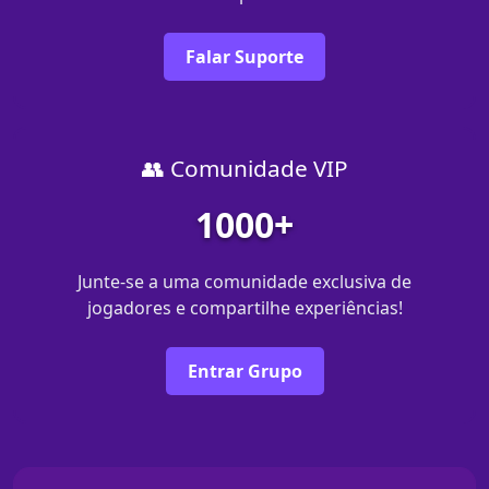
Falar Suporte
👥 Comunidade VIP
1000+
Junte-se a uma comunidade exclusiva de
jogadores e compartilhe experiências!
Entrar Grupo