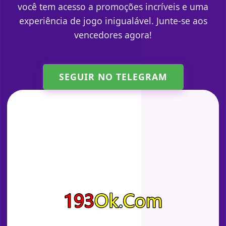
você tem acesso a promoções incríveis e uma
experiência de jogo inigualável. Junte-se aos
vencedores agora!
SEGUIR NO TELEGRAM