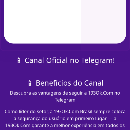
📱 Canal Oficial no Telegram!
📱 Benefícios do Canal
Descubra as vantagens de seguir a 193Ok.Com no
Telegram
Como líder do setor, a 193Ok.Com Brasil sempre coloca
a segurança do usuário em primeiro lugar — a
193Ok.Com garante a melhor experiência em todos os