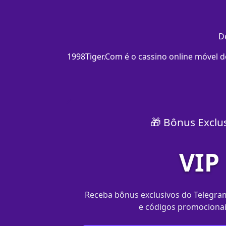
D
1998Tiger.Com é o cassino online móvel d
🎁 Bônus Exclu
VIP
Receba bônus exclusivos do Telegra
e códigos promocionai