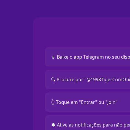
📱 Baixe o app Telegram no seu disp
🔍 Procure por "@1998Tiger.ComOfic
👆 Toque em "Entrar" ou "Join"
🔔 Ative as notificações para não p