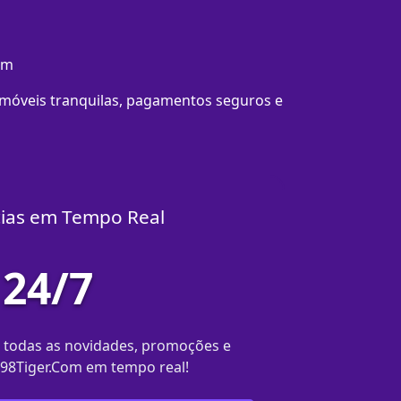
am
e móveis tranquilas, pagamentos seguros e
cias em Tempo Real
24/7
e todas as novidades, promoções e
998Tiger.Com em tempo real!