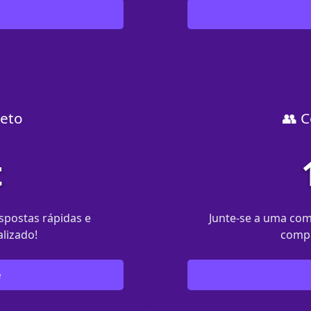
reto
👥 
t
espostas rápidas e
Junte-se a uma com
lizado!
compa
e