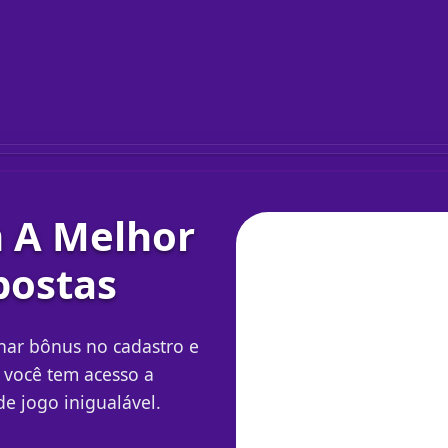
m A Melhor
postas
har bônus no cadastro e
 você tem acesso a
e jogo inigualável.