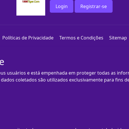
Login
Registrar-se
Políticas de Privacidade
Termos e Condições
Sitemap
de
seus usuários e está empenhada em proteger todas as info
dados coletados são utilizados exclusivamente para fins d