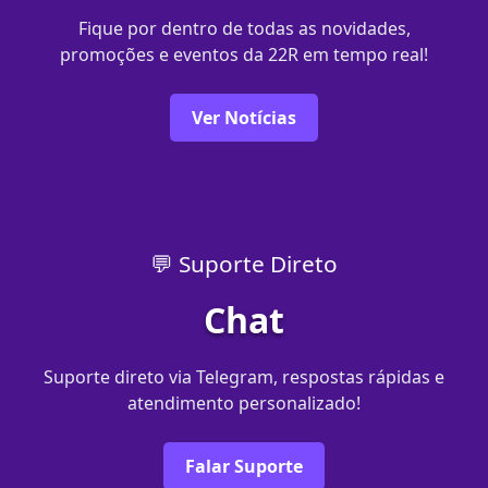
Fique por dentro de todas as novidades,
promoções e eventos da 22R em tempo real!
Ver Notícias
💬 Suporte Direto
Chat
Suporte direto via Telegram, respostas rápidas e
atendimento personalizado!
Falar Suporte