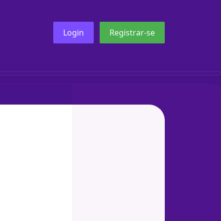
Login
Registrar-se