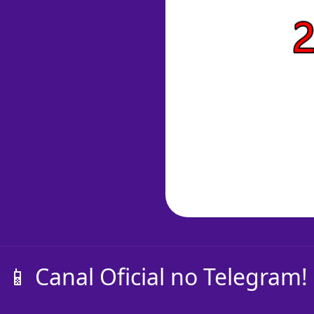
📱 Canal Oficial no Telegram!