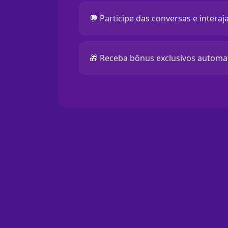
💬 Participe das conversas e interaj
🎁 Receba bônus exclusivos autom