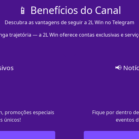
📱 Benefícios do Canal
Descubra as vantagens de seguir a 2L Win no Telegram
nga trajetória — a 2L Win oferece contas exclusivas e servi
sivos
📢 Notí
m, promoções especiais
Fique por dentro d
s únicos!
eventos d