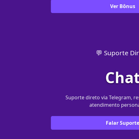
Ver Bônus
💬 Suporte Di
Cha
Suporte direto via Telegram, r
atendimento persona
Falar Suport