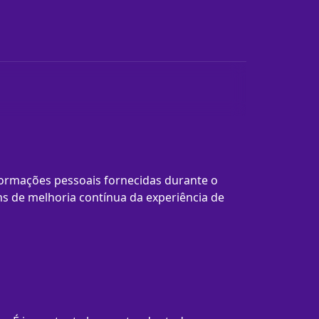
formações pessoais fornecidas durante o
ns de melhoria contínua da experiência de