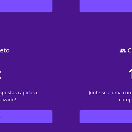
reto
👥 
t
espostas rápidas e
Junte-se a uma com
lizado!
compa
e