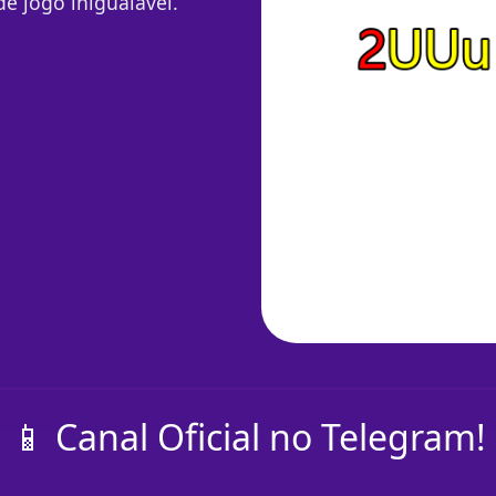
e jogo inigualável.
📱 Canal Oficial no Telegram!