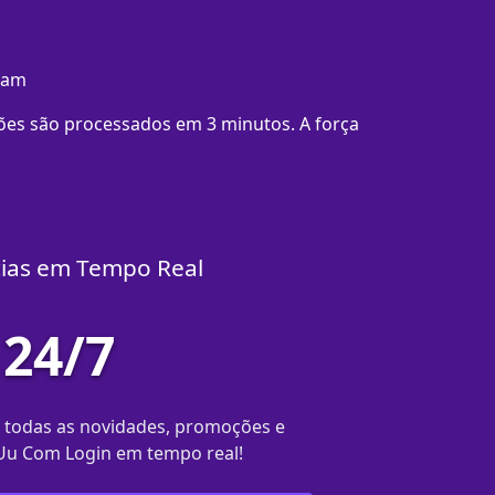
ram
es são processados em 3 minutos. A força
cias em Tempo Real
24/7
e todas as novidades, promoções e
Uu Com Login em tempo real!