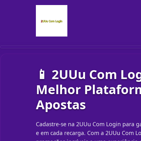
📱 2UUu Com Log
Melhor Platafor
Apostas
Cadastre-se na 2UUu Com Login para g
e em cada recarga. Com a 2UUu Com Log