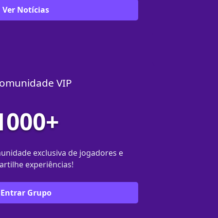
Ver Notícias
Comunidade VIP
1000+
unidade exclusiva de jogadores e
rtilhe experiências!
Entrar Grupo