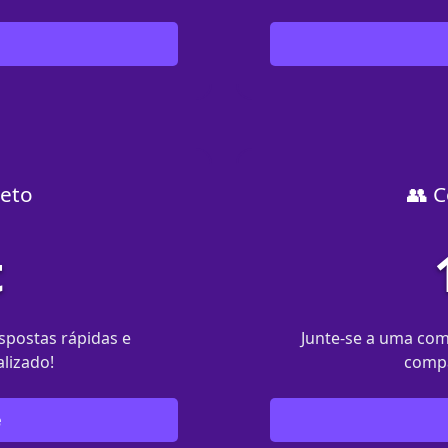
reto
👥 
t
espostas rápidas e
Junte-se a uma com
lizado!
compa
e