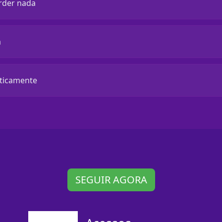
erder nada
a
aticamente
SEGUIR AGORA