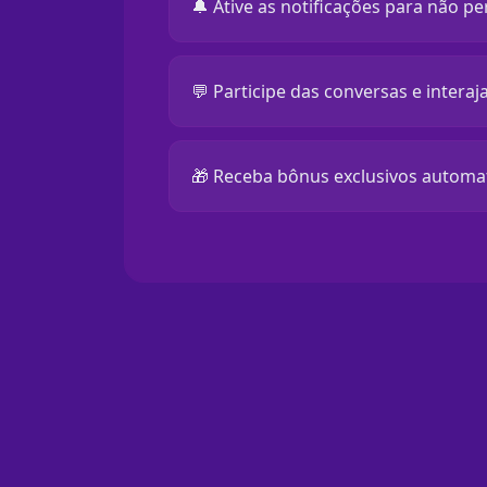
🔔 Ative as notificações para não p
💬 Participe das conversas e interaj
🎁 Receba bônus exclusivos autom