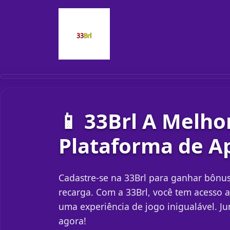
📱 33Brl A Melho
Plataforma de A
Cadastre-se na 33Brl para ganhar bônu
recarga. Com a 33Brl, você tem acesso a
uma experiência de jogo inigualável. J
agora!