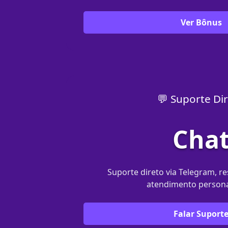
Ver Bônus
💬 Suporte Di
Cha
Suporte direto via Telegram, r
atendimento persona
Falar Suport