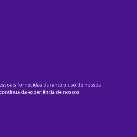
essoais fornecidas durante o uso de nossos
 contínua da experiência de nossos