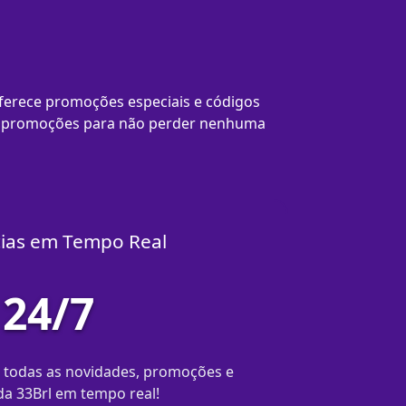
ferece promoções especiais e códigos
de promoções para não perder nenhuma
cias em Tempo Real
24/7
e todas as novidades, promoções e
da 33Brl em tempo real!