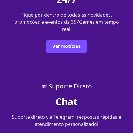
Fique por dentro de todas as novidades,
promoções e eventos da 357Games em tempo
real!
Ver Notícias
💬 Suporte Direto
Chat
Suporte direto via Telegram, respostas rápidas e
atendimento personalizado!