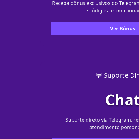
Receba bônus exclusivos do Telegra
e códigos promocionai
Ver Bônus
💬 Suporte Di
Cha
Suporte direto via Telegram, r
atendimento persona