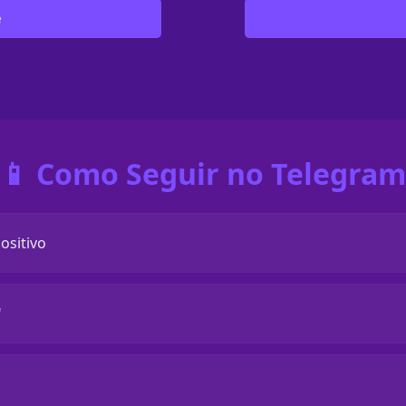
e
📱 Como Seguir no Telegram
ositivo
"