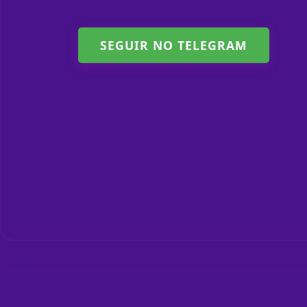
SEGUIR NO TELEGRAM