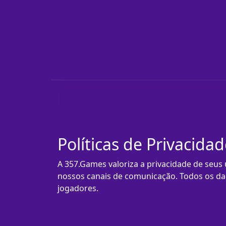
Políticas de Privacida
A 357.Games valoriza a privacidade de seu
nossos canais de comunicação. Todos os dad
jogadores.