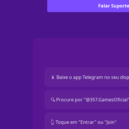
Falar Suport
📱 Baixe o app Telegram no seu disp
🔍 Procure por "@357.GamesOficial
👆 Toque em "Entrar" ou "Join"