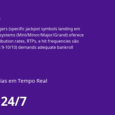
m
gers (specific jackpot symbols landing em
r systems (Mini/Minor/Major/Grand) oferece
ibution rates, RTPs, e hit frequencies são
ex 9-10/10) demands adequate bankroll
cias em Tempo Real
24/7