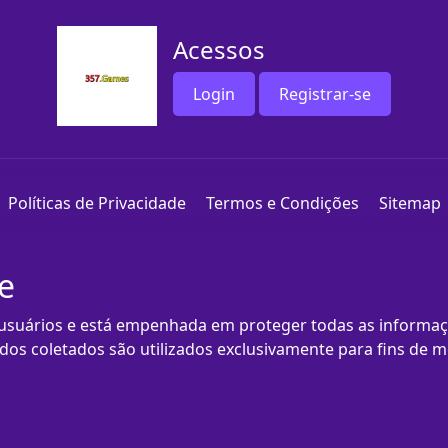
Acessos
Login
Registrar-se
Políticas de Privacidade
Termos e Condições
Sitemap
de
s usuários e está empenhada em proteger todas as informaç
os coletados são utilizados exclusivamente para fins de m