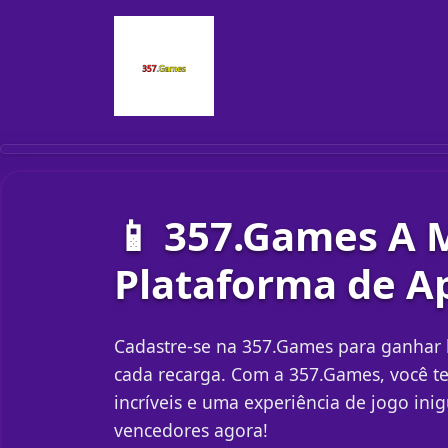
📱 357.Games A 
Plataforma de A
Cadastre-se na 357.Games para ganhar
cada recarga. Com a 357.Games, você 
incríveis e uma experiência de jogo inig
vencedores agora!