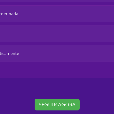
erder nada
a
aticamente
SEGUIR AGORA