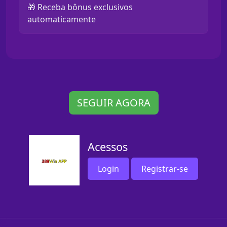
🎁 Receba bônus exclusivos
automaticamente
SEGUIR AGORA
Acessos
Login
Registrar-se