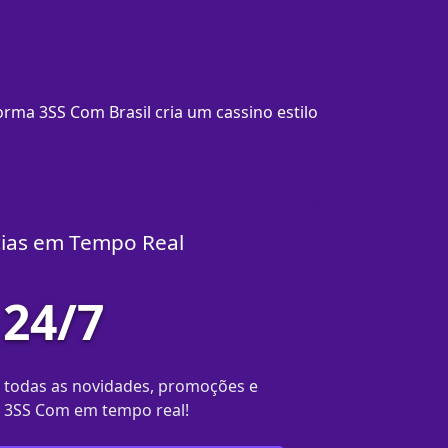
orma 3SS Com Brasil cria um cassino estilo
cias em Tempo Real
24/7
e todas as novidades, promoções e
 3SS Com em tempo real!