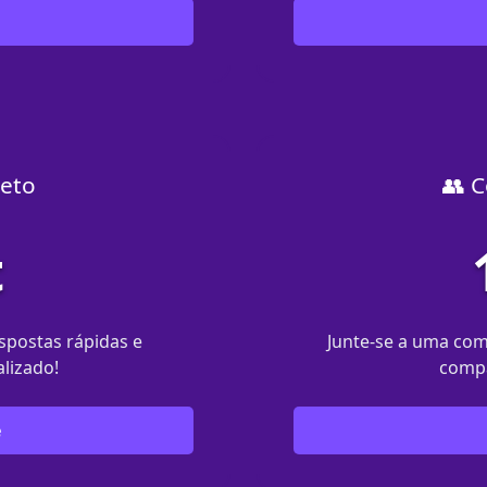
reto
👥 
t
espostas rápidas e
Junte-se a uma com
lizado!
compa
e