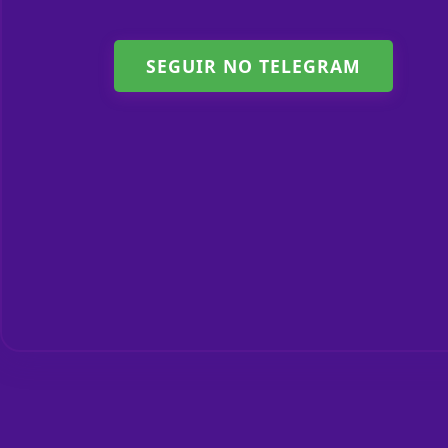
SEGUIR NO TELEGRAM