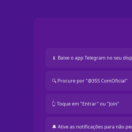
📱 Baixe o app Telegram no seu disp
🔍 Procure por "@3SS ComOficial"
👆 Toque em "Entrar" ou "Join"
🔔 Ative as notificações para não p