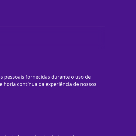
s pessoais fornecidas durante o uso de
elhoria contínua da experiência de nossos