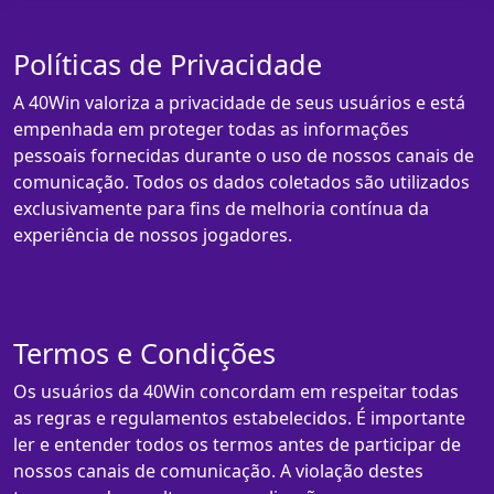
Políticas de Privacidade
A 40Win valoriza a privacidade de seus usuários e está
empenhada em proteger todas as informações
pessoais fornecidas durante o uso de nossos canais de
comunicação. Todos os dados coletados são utilizados
exclusivamente para fins de melhoria contínua da
experiência de nossos jogadores.
Termos e Condições
Os usuários da 40Win concordam em respeitar todas
as regras e regulamentos estabelecidos. É importante
ler e entender todos os termos antes de participar de
nossos canais de comunicação. A violação destes