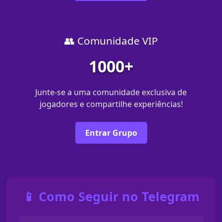
👥 Comunidade VIP
1000+
Junte-se a uma comunidade exclusiva de
jogadores e compartilhe experiências!
Entrar Grupo
📱 Como Seguir no Telegram