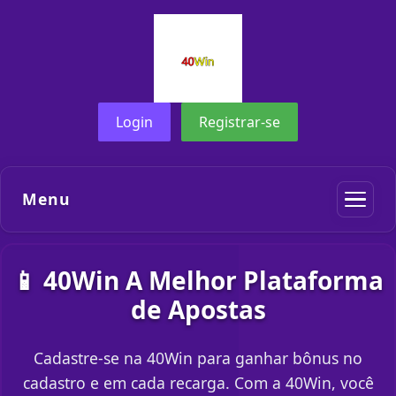
Login
Registrar-se
Menu
📱 40Win A Melhor Plataforma
de Apostas
Cadastre-se na 40Win para ganhar bônus no
cadastro e em cada recarga. Com a 40Win, você