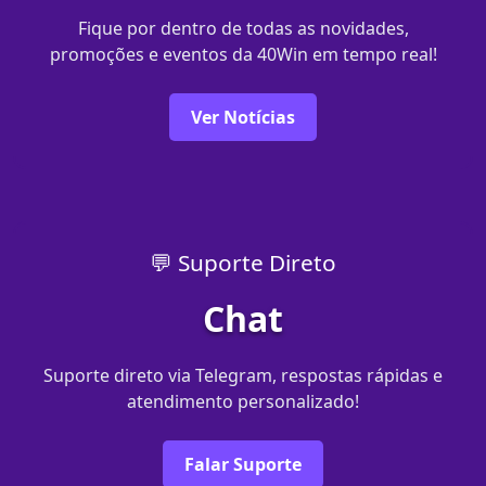
Fique por dentro de todas as novidades,
promoções e eventos da 40Win em tempo real!
Ver Notícias
💬 Suporte Direto
Chat
Suporte direto via Telegram, respostas rápidas e
atendimento personalizado!
Falar Suporte