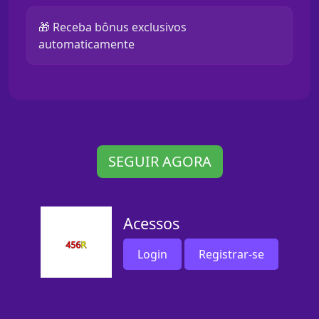
🎁 Receba bônus exclusivos
automaticamente
SEGUIR AGORA
Acessos
Login
Registrar-se