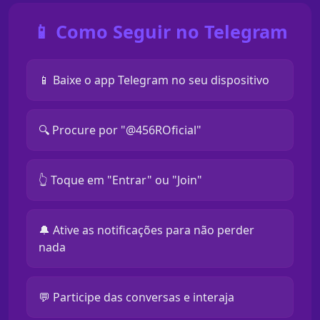
📱 Como Seguir no Telegram
📱 Baixe o app Telegram no seu dispositivo
🔍 Procure por "@456ROficial"
👆 Toque em "Entrar" ou "Join"
🔔 Ative as notificações para não perder
nada
💬 Participe das conversas e interaja