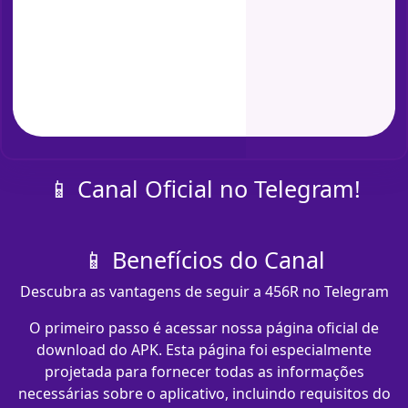
📱 Canal Oficial no Telegram!
📱 Benefícios do Canal
Descubra as vantagens de seguir a 456R no Telegram
O primeiro passo é acessar nossa página oficial de
download do APK. Esta página foi especialmente
projetada para fornecer todas as informações
necessárias sobre o aplicativo, incluindo requisitos do