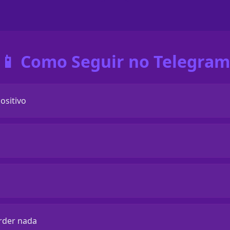
📱 Como Seguir no Telegram
ositivo
erder nada