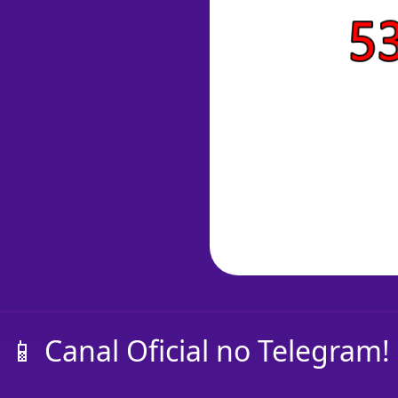
📱 Canal Oficial no Telegram!