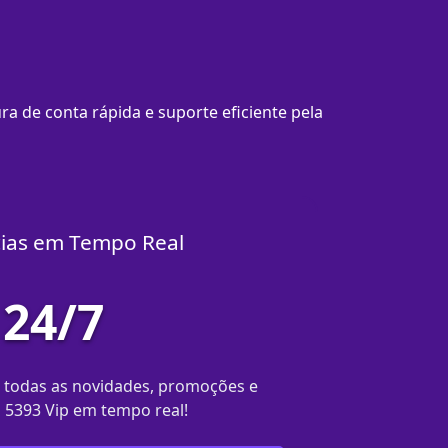
ra de conta rápida e suporte eficiente pela
cias em Tempo Real
24/7
e todas as novidades, promoções e
 5393 Vip em tempo real!