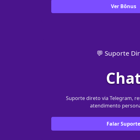
Ver Bônus
💬 Suporte Di
Cha
Suporte direto via Telegram, r
atendimento persona
Falar Suport