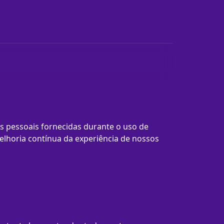
s pessoais fornecidas durante o uso de
elhoria contínua da experiência de nossos