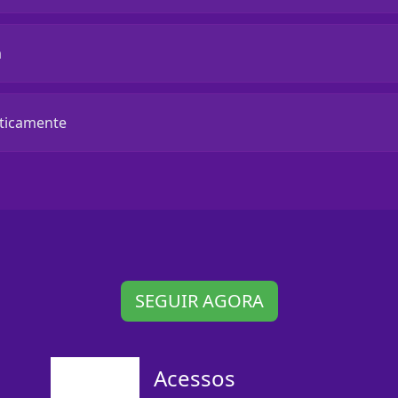
a
aticamente
SEGUIR AGORA
Acessos