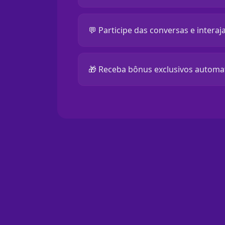
💬 Participe das conversas e interaj
🎁 Receba bônus exclusivos autom