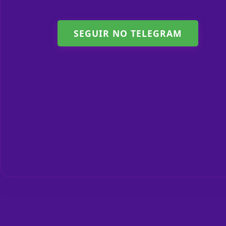
SEGUIR NO TELEGRAM