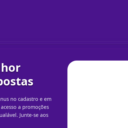
lhor
postas
ônus no cadastro e em
m acesso a promoções
ualável. Junte-se aos