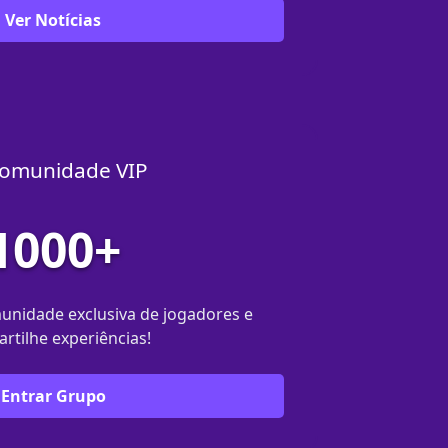
Ver Notícias
Comunidade VIP
1000+
unidade exclusiva de jogadores e
rtilhe experiências!
Entrar Grupo