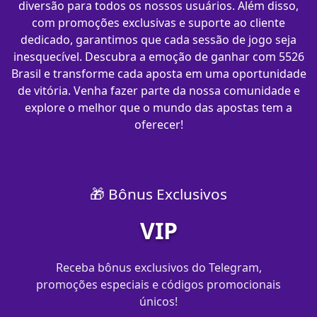
diversão para todos os nossos usuários. Além disso,
com promoções exclusivas e suporte ao cliente
dedicado, garantimos que cada sessão de jogo seja
inesquecível. Descubra a emoção de ganhar com 5526
Brasil e transforme cada aposta em uma oportunidade
de vitória. Venha fazer parte da nossa comunidade e
explore o melhor que o mundo das apostas tem a
oferecer!
🎁 Bônus Exclusivos
VIP
Receba bônus exclusivos do Telegram,
promoções especiais e códigos promocionais
únicos!