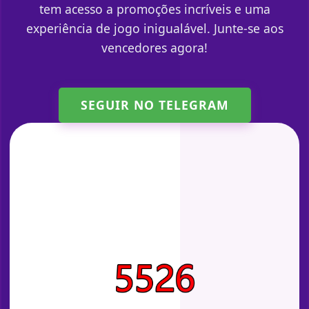
tem acesso a promoções incríveis e uma
experiência de jogo inigualável. Junte-se aos
vencedores agora!
SEGUIR NO TELEGRAM