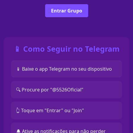
Entrar Grupo
📱 Como Seguir no Telegram
📱 Baixe o app Telegram no seu dispositivo
🔍 Procure por "@5526Oficial"
👆 Toque em "Entrar" ou "Join"
🔔 Ative as notificações para não perder