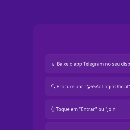
📱 Baixe o app Telegram no seu disp
🔍 Procure por "@55Ac LoginOficial
👆 Toque em "Entrar" ou "Join"