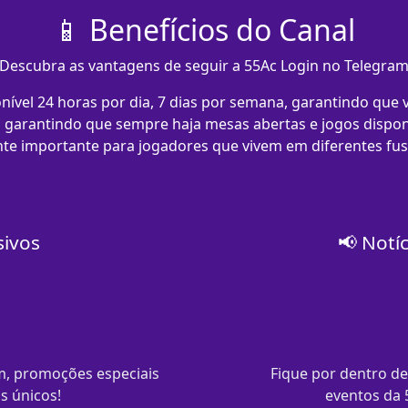
📱 Benefícios do Canal
Descubra as vantagens de seguir a 55Ac Login no Telegra
onível 24 horas por dia, 7 dias por semana, garantindo que
 garantindo que sempre haja mesas abertas e jogos disponí
te importante para jogadores que vivem em diferentes fus
sivos
📢 Notí
m, promoções especiais
Fique por dentro d
s únicos!
eventos da 