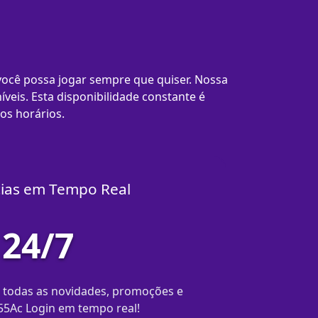
m
 você possa jogar sempre que quiser. Nossa
veis. Esta disponibilidade constante é
os horários.
cias em Tempo Real
24/7
e todas as novidades, promoções e
55Ac Login em tempo real!