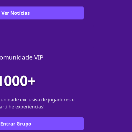
Ver Notícias
Comunidade VIP
1000+
unidade exclusiva de jogadores e
rtilhe experiências!
Entrar Grupo