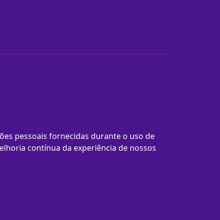
ões pessoais fornecidas durante o uso de
elhoria contínua da experiência de nossos