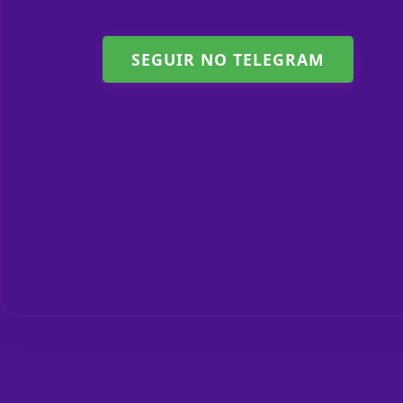
SEGUIR NO TELEGRAM