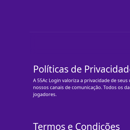
Políticas de Privacida
A 55Ac Login valoriza a privacidade de seu
nossos canais de comunicação. Todos os dad
jogadores.
Termos e Condições