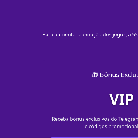
Para aumentar a emoção dos jogos, a 55F
🎁 Bônus Exclu
VIP
Receba bônus exclusivos do Telegra
e códigos promocionai