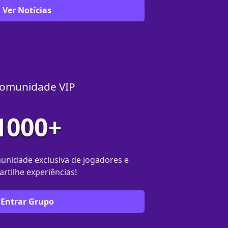
Ver Notícias
Comunidade VIP
1000+
unidade exclusiva de jogadores e
rtilhe experiências!
Entrar Grupo