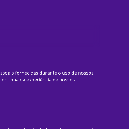
essoais fornecidas durante o uso de nossos
 contínua da experiência de nossos