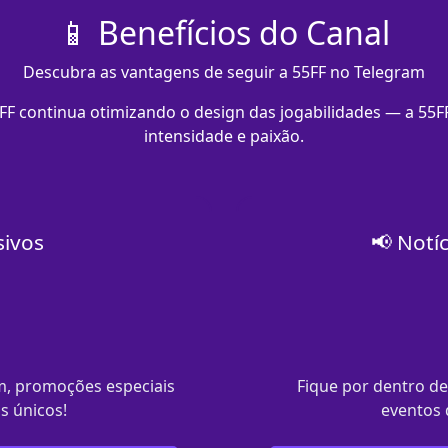
📱 Benefícios do Canal
Descubra as vantagens de seguir a 55FF no Telegram
F continua otimizando o design das jogabilidades — a 55F
intensidade e paixão.
sivos
📢 Notí
m, promoções especiais
Fique por dentro d
s únicos!
eventos 