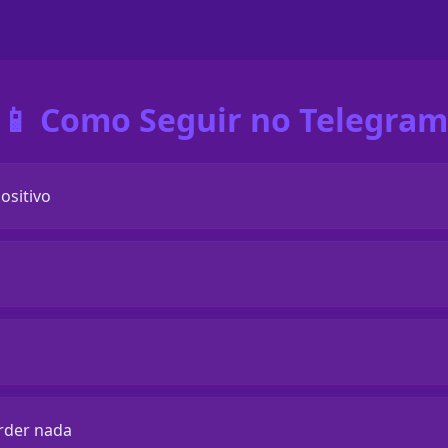
📱 Como Seguir no Telegram
ositivo
erder nada