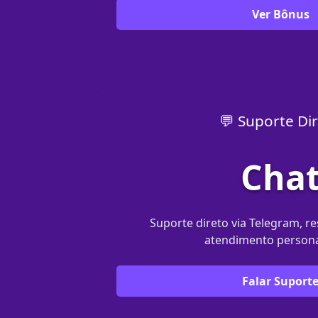
Ver Bônus
💬 Suporte Di
Cha
Suporte direto via Telegram, r
atendimento persona
Falar Suport