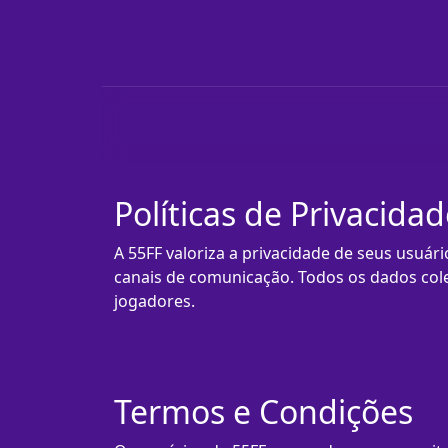
Políticas de Privacida
A 55FF valoriza a privacidade de seus usuá
canais de comunicação. Todos os dados cole
jogadores.
Termos e Condições