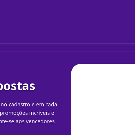
postas
 no cadastro e em cada
 promoções incríveis e
unte-se aos vencedores