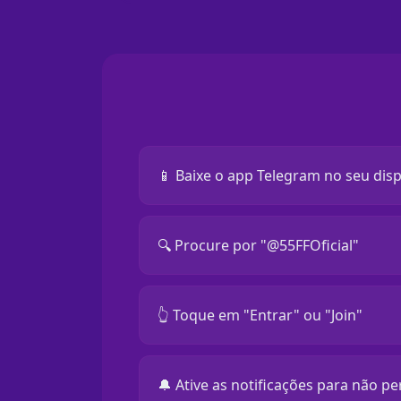
📱 Baixe o app Telegram no seu disp
🔍 Procure por "@55FFOficial"
👆 Toque em "Entrar" ou "Join"
🔔 Ative as notificações para não p