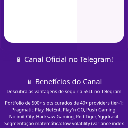
📱 Canal Oficial no Telegram!
📱 Benefícios do Canal
Descubra as vantagens de seguir a 55LL no Telegram
Portfolio de 500+ slots curados de 40+ providers tier-1:
Pragmatic Play, NetEnt, Play'n GO, Push Gaming,
Nolimit City, Hacksaw Gaming, Red Tiger, Yggdrasil.
Segmentação matemática: low volatility (variance index