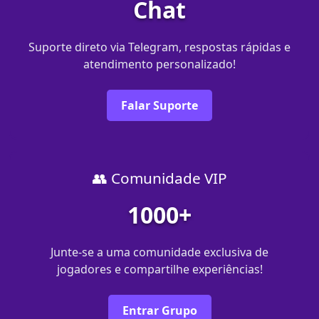
Chat
Suporte direto via Telegram, respostas rápidas e
atendimento personalizado!
Falar Suporte
👥 Comunidade VIP
1000+
Junte-se a uma comunidade exclusiva de
jogadores e compartilhe experiências!
Entrar Grupo