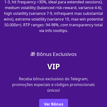
1-3, hit frequency >30%, ideal para extended sessions),
medium volatility (balanced risk-reward, variance 4-6),
high volatility (variance 7-9, infrequent mas substantial
wins), extreme volatility (variance 10, max win potential
50.000x+). RTP ranges: 94-98%, com transparency total
via info tooltips.
🎁 Bônus Exclusivos
VIP
Receba bônus exclusivos do Telegram,
promoções especiais e códigos promocionais
únicos!
Ver Bônus