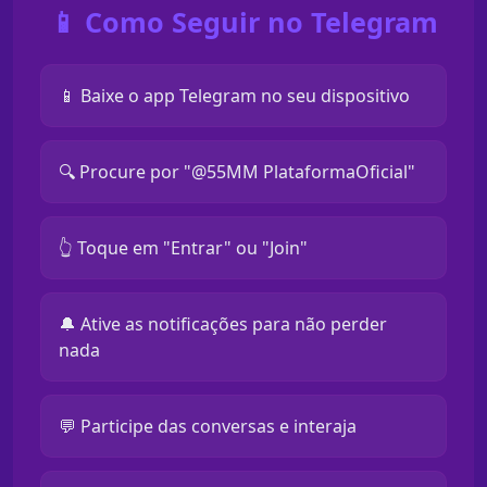
📱 Como Seguir no Telegram
📱 Baixe o app Telegram no seu dispositivo
🔍 Procure por "@55MM PlataformaOficial"
👆 Toque em "Entrar" ou "Join"
🔔 Ative as notificações para não perder
nada
💬 Participe das conversas e interaja