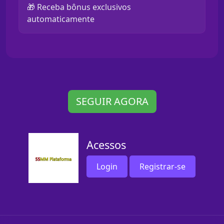
🎁 Receba bônus exclusivos
automaticamente
SEGUIR AGORA
Acessos
Login
Registrar-se