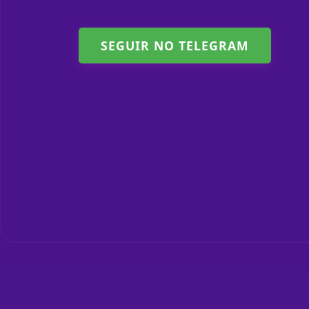
SEGUIR NO TELEGRAM