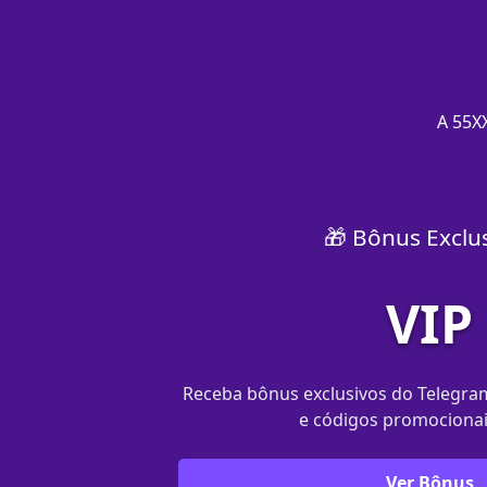
A 55XX
🎁 Bônus Exclu
VIP
Receba bônus exclusivos do Telegra
e códigos promocionai
Ver Bônus