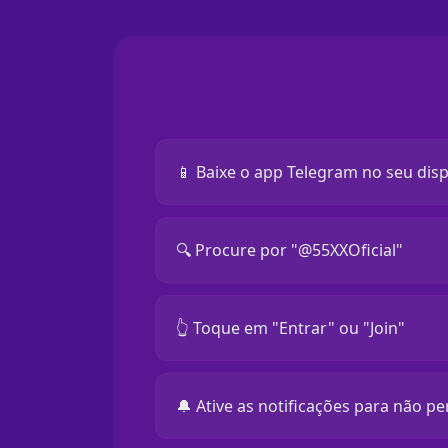
📱 Baixe o app Telegram no seu disp
🔍 Procure por "@55XXOficial"
👆 Toque em "Entrar" ou "Join"
🔔 Ative as notificações para não p