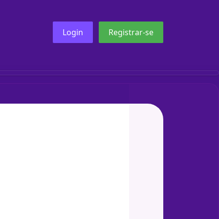
Login
Registrar-se