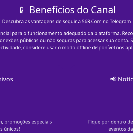
📱 Benefícios do Canal
Descubra as vantagens de seguir a 56R.Com no Telegram
sencial para o funcionamento adequado da plataforma. Re
 conexões públicas ou não seguras para acessar sua conta.
ctividade, considere usar o modo offline disponível nos apli
sivos
📢 Notí
m, promoções especiais
Fique por dentro d
s únicos!
eventos da