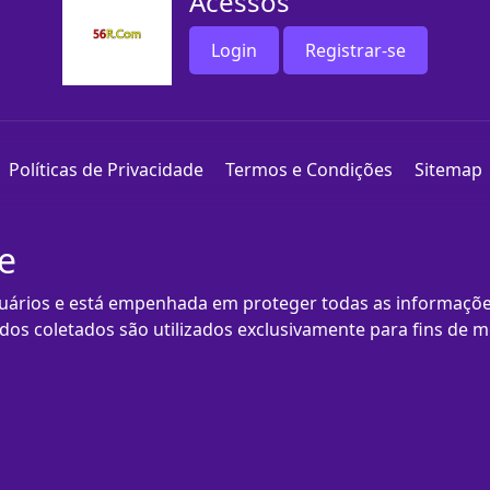
Acessos
Login
Registrar-se
Políticas de Privacidade
Termos e Condições
Sitemap
de
suários e está empenhada em proteger todas as informaçõe
os coletados são utilizados exclusivamente para fins de m