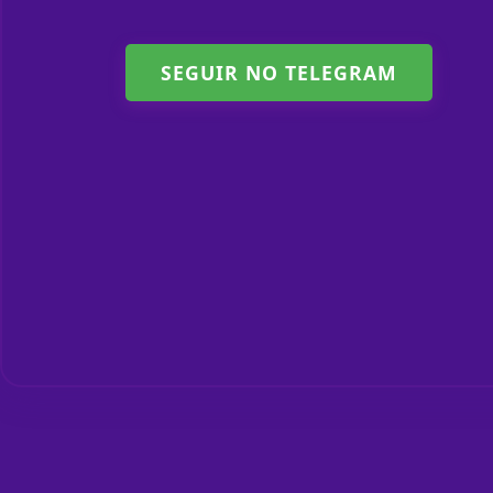
SEGUIR NO TELEGRAM