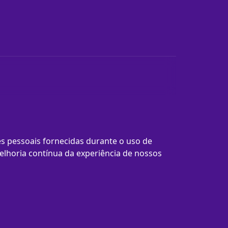
s pessoais fornecidas durante o uso de
elhoria contínua da experiência de nossos