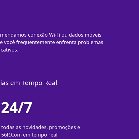
comendamos conexão Wi-Fi ou dados móveis
 Se você frequentemente enfrenta problemas
cativos.
cias em Tempo Real
24/7
e todas as novidades, promoções e
 56R.Com em tempo real!