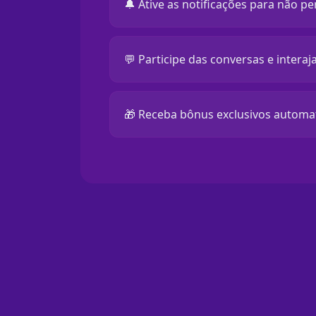
🔔 Ative as notificações para não p
💬 Participe das conversas e interaj
🎁 Receba bônus exclusivos autom