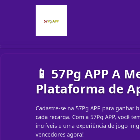
📱 57Pg APP A M
Plataforma de A
Cadastre-se na 57Pg APP para ganhar b
cada recarga. Com a 57Pg APP, você te
incríveis e uma experiência de jogo inig
vencedores agora!