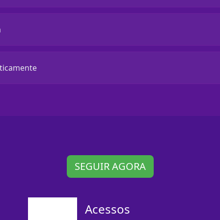
a
aticamente
SEGUIR AGORA
Acessos