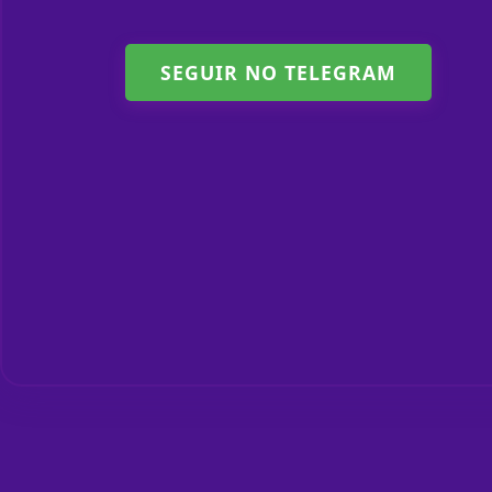
SEGUIR NO TELEGRAM