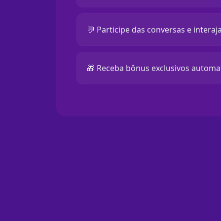
💬 Participe das conversas e interaj
🎁 Receba bônus exclusivos autom