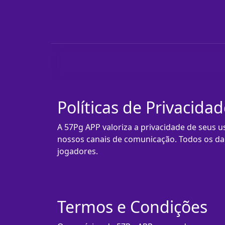
Políticas de Privacida
A 57Pg APP valoriza a privacidade de seus 
nossos canais de comunicação. Todos os dad
jogadores.
Termos e Condições