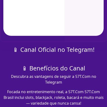
📱 Canal Oficial no Telegram!
📱 Benefícios do Canal
Descubra as vantagens de seguir a 57T.Com no
Telegram
Focada no entretenimento real, a 57T.Com 57T.Com
Brasil inclui slots, blackjack, roleta, bacará e muito mais
— variedade que nunca cansa!