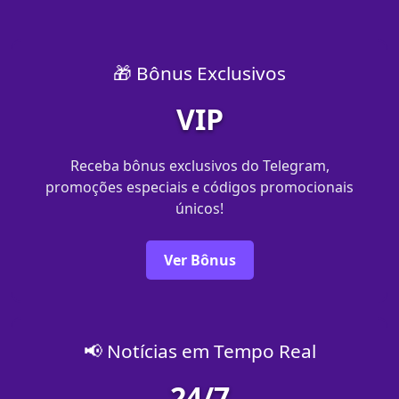
🎁 Bônus Exclusivos
VIP
Receba bônus exclusivos do Telegram,
promoções especiais e códigos promocionais
únicos!
Ver Bônus
📢 Notícias em Tempo Real
24/7