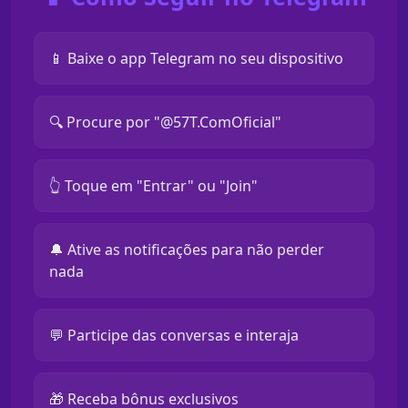
📱 Baixe o app Telegram no seu dispositivo
🔍 Procure por "@57T.ComOficial"
👆 Toque em "Entrar" ou "Join"
🔔 Ative as notificações para não perder
nada
💬 Participe das conversas e interaja
🎁 Receba bônus exclusivos