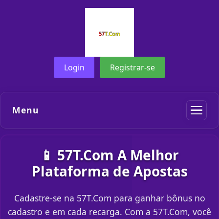
Login
Registrar-se
Menu
📱 57T.Com A Melhor
Plataforma de Apostas
Cadastre-se na 57T.Com para ganhar bônus no
cadastro e em cada recarga. Com a 57T.Com, você