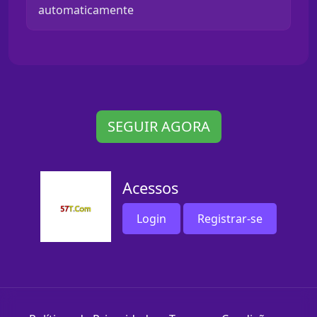
automaticamente
SEGUIR AGORA
Acessos
Login
Registrar-se