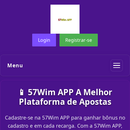
Login
Registrar-se
Menu
📱 57Wim APP A Melhor
Plataforma de Apostas
Cadastre-se na 57Wim APP para ganhar bônus no
cadastro e em cada recarga. Com a 57Wim APP,