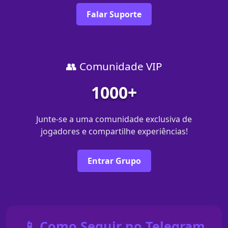
Falar Suporte
👥 Comunidade VIP
1000+
Junte-se a uma comunidade exclusiva de
jogadores e compartilhe experiências!
Entrar Grupo
📱 Como Seguir no Telegram