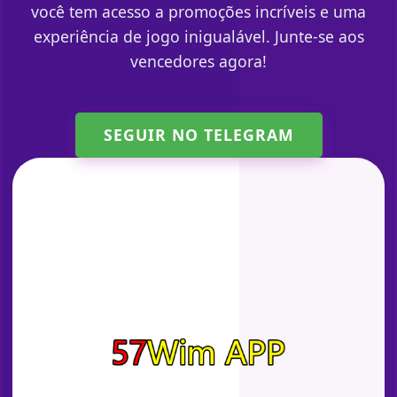
você tem acesso a promoções incríveis e uma
experiência de jogo inigualável. Junte-se aos
vencedores agora!
SEGUIR NO TELEGRAM