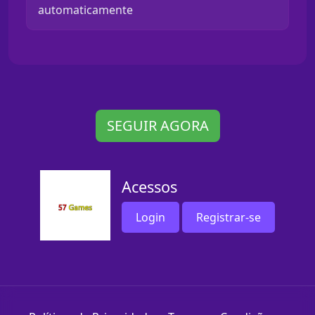
automaticamente
SEGUIR AGORA
Acessos
Login
Registrar-se