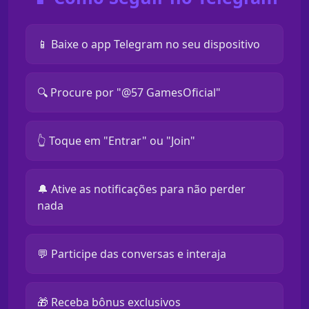
📱 Baixe o app Telegram no seu dispositivo
🔍 Procure por "@57 GamesOficial"
👆 Toque em "Entrar" ou "Join"
🔔 Ative as notificações para não perder
nada
💬 Participe das conversas e interaja
🎁 Receba bônus exclusivos