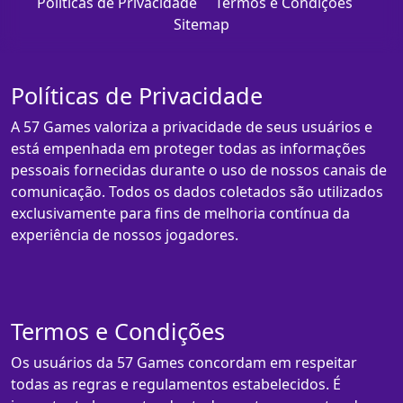
Políticas de Privacidade
Termos e Condições
Sitemap
Políticas de Privacidade
A 57 Games valoriza a privacidade de seus usuários e
está empenhada em proteger todas as informações
pessoais fornecidas durante o uso de nossos canais de
comunicação. Todos os dados coletados são utilizados
exclusivamente para fins de melhoria contínua da
experiência de nossos jogadores.
Termos e Condições
Os usuários da 57 Games concordam em respeitar
todas as regras e regulamentos estabelecidos. É