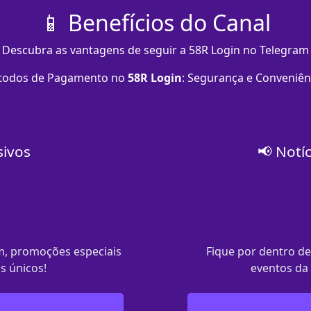
📱 Benefícios do Canal
Descubra as vantagens de seguir a 58R Login no Telegram
todos de Pagamento no
58R Login
: Segurança e Conveniên
sivos
📢 Notí
m, promoções especiais
Fique por dentro d
s únicos!
eventos da