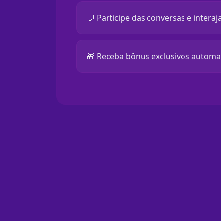
💬 Participe das conversas e interaj
🎁 Receba bônus exclusivos autom