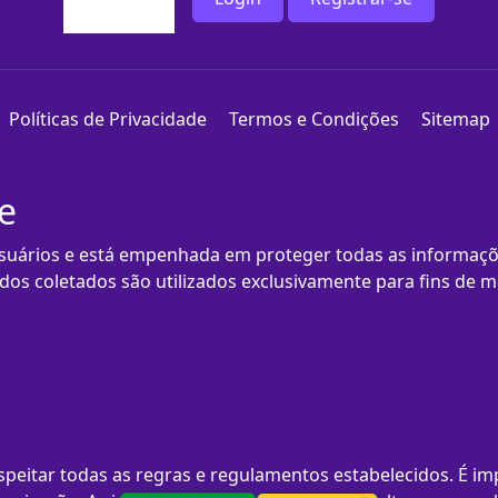
Políticas de Privacidade
Termos e Condições
Sitemap
de
 usuários e está empenhada em proteger todas as informaçõ
os coletados são utilizados exclusivamente para fins de m
eitar todas as regras e regulamentos estabelecidos. É im