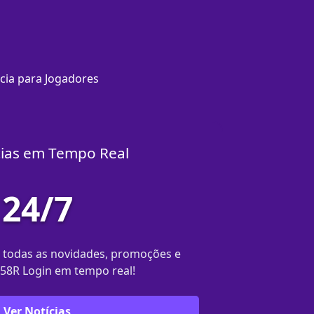
cia para Jogadores
cias em Tempo Real
24/7
e todas as novidades, promoções e
 58R Login em tempo real!
Ver Notícias