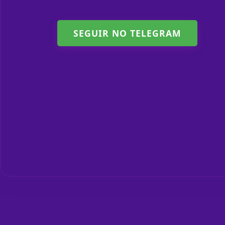
SEGUIR NO TELEGRAM