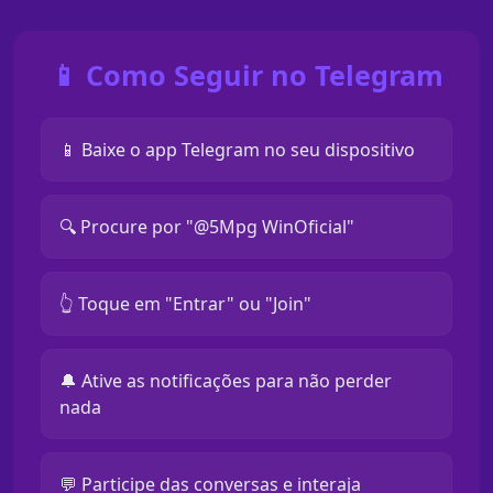
📱 Como Seguir no Telegram
📱 Baixe o app Telegram no seu dispositivo
🔍 Procure por "@5Mpg WinOficial"
👆 Toque em "Entrar" ou "Join"
🔔 Ative as notificações para não perder
nada
💬 Participe das conversas e interaja