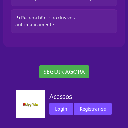
🎁 Receba bônus exclusivos
automaticamente
SEGUIR AGORA
Acessos
Login
Registrar-se