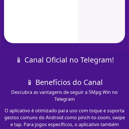
📱 Canal Oficial no Telegram!
📱 Benefícios do Canal
Descubra as vantagens de seguir a 5Mpg Win no
Telegram
O aplicativo é otimizado para uso com toque e suporta
gestos comuns do Android como pinch-to-zoom, swipe
e tap. Para jogos específicos, o aplicativo também