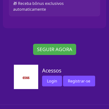
🎁 Receba bônus exclusivos
automaticamente
SEGUIR AGORA
Acessos
Login
Registrar-se