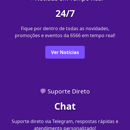
24/7
Fique por dentro de todas as novidades,
promoções e eventos da 6566 em tempo real!
Ver Notícias
💬 Suporte Direto
Chat
Suporte direto via Telegram, respostas rápidas e
atendimento personalizado!