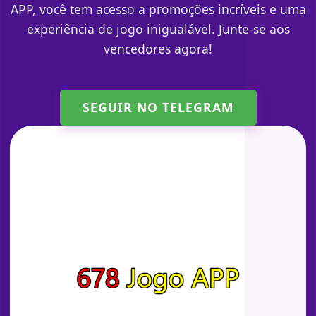
APP, você tem acesso a promoções incríveis e uma
experiência de jogo inigualável. Junte-se aos
vencedores agora!
SEGUIR NO TELEGRAM