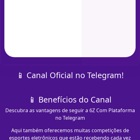
📱 Canal Oficial no Telegram!
📱 Benefícios do Canal
Descubra as vantagens de seguir a 6Z Com Plataforma
no Telegram
Aqui também oferecemos muitas competições de
esportes eletrônicos que estão recebendo cada vez