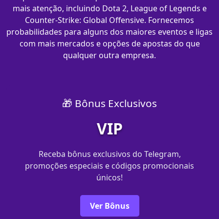
mais atenção, incluindo Dota 2, League of Legends e
Counter-Strike: Global Offensive. Fornecemos
probabilidades para alguns dos maiores eventos e ligas
com mais mercados e opções de apostas do que
qualquer outra empresa.
🎁 Bônus Exclusivos
VIP
Receba bônus exclusivos do Telegram,
promoções especiais e códigos promocionais
únicos!
Ver Bônus