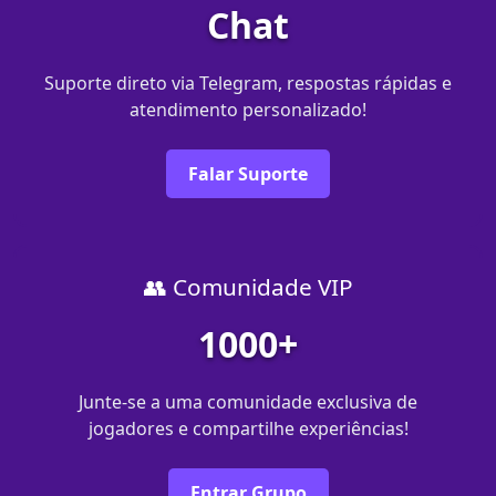
Chat
Suporte direto via Telegram, respostas rápidas e
atendimento personalizado!
Falar Suporte
👥 Comunidade VIP
1000+
Junte-se a uma comunidade exclusiva de
jogadores e compartilhe experiências!
Entrar Grupo