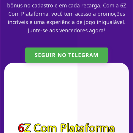
bônus no cadastro e em cada recarga. Com a 6Z
Com Plataforma, você tem acesso a promoções
incríveis e uma experiência de jogo inigualável.
Junte-se aos vencedores agora!
SEGUIR NO TELEGRAM