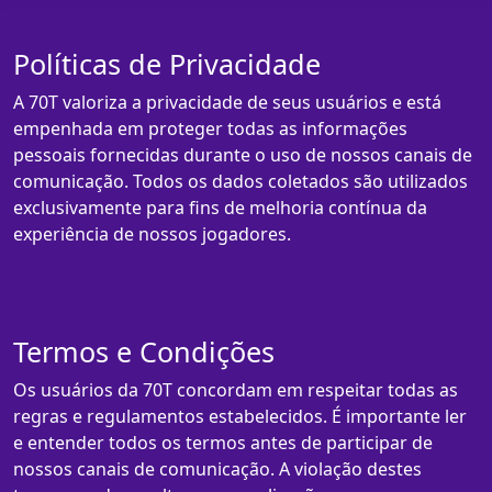
Políticas de Privacidade
A 70T valoriza a privacidade de seus usuários e está
empenhada em proteger todas as informações
pessoais fornecidas durante o uso de nossos canais de
comunicação. Todos os dados coletados são utilizados
exclusivamente para fins de melhoria contínua da
experiência de nossos jogadores.
Termos e Condições
Os usuários da 70T concordam em respeitar todas as
regras e regulamentos estabelecidos. É importante ler
e entender todos os termos antes de participar de
nossos canais de comunicação. A violação destes