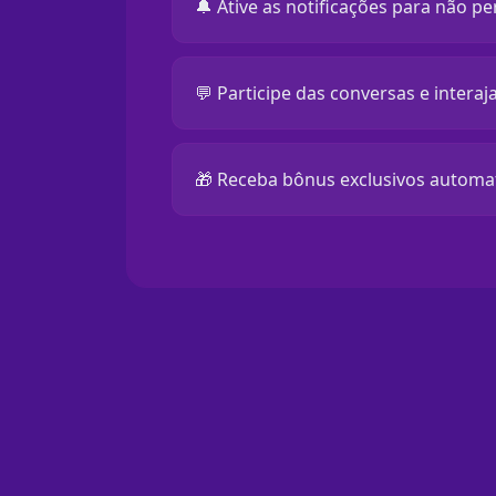
🔔 Ative as notificações para não p
💬 Participe das conversas e interaj
🎁 Receba bônus exclusivos autom