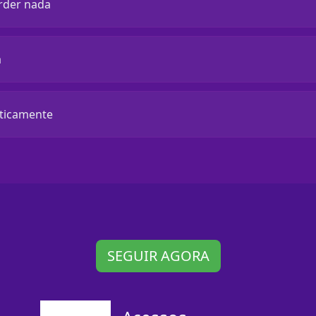
erder nada
a
aticamente
SEGUIR AGORA