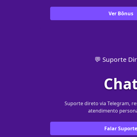
Ver Bônus
💬 Suporte Di
Cha
Suporte direto via Telegram, r
atendimento persona
Falar Suport