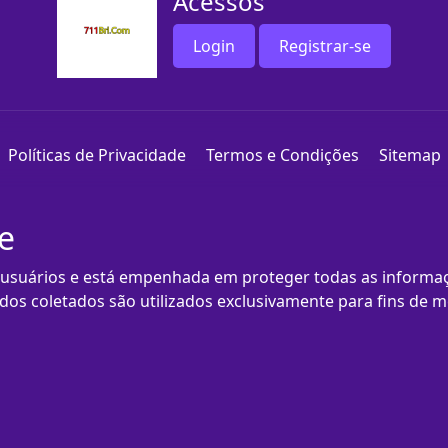
Acessos
Login
Registrar-se
Políticas de Privacidade
Termos e Condições
Sitemap
de
s usuários e está empenhada em proteger todas as informa
os coletados são utilizados exclusivamente para fins de m