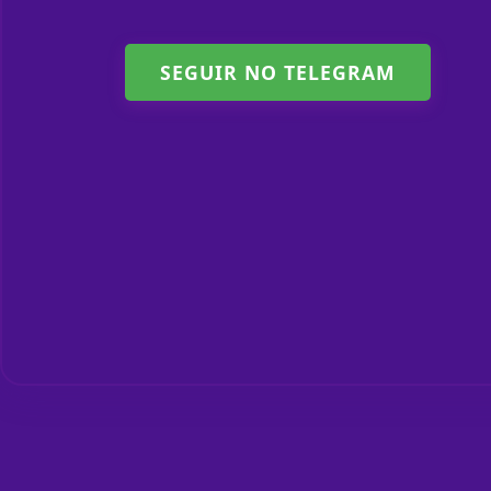
SEGUIR NO TELEGRAM