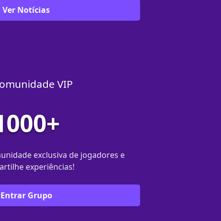
Ver Notícias
Comunidade VIP
1000+
unidade exclusiva de jogadores e
rtilhe experiências!
Entrar Grupo