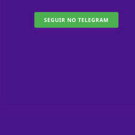
SEGUIR NO TELEGRAM