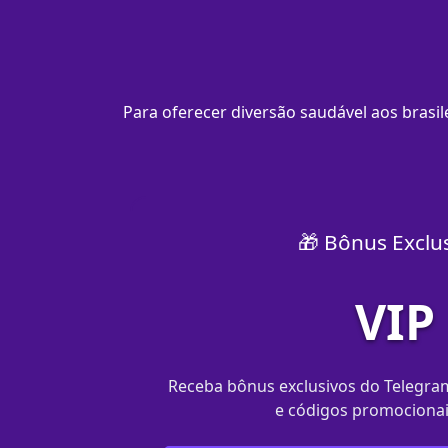
Para oferecer diversão saudável aos brasil
🎁 Bônus Exclu
VIP
Receba bônus exclusivos do Telegra
e códigos promocionai