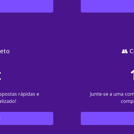
reto
👥 
t
espostas rápidas e
Junte-se a uma com
lizado!
compa
e