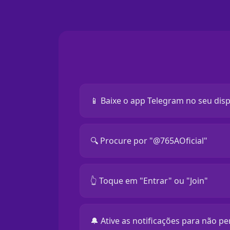
📱 Baixe o app Telegram no seu disp
🔍 Procure por "@765AOficial"
👆 Toque em "Entrar" ou "Join"
🔔 Ative as notificações para não p