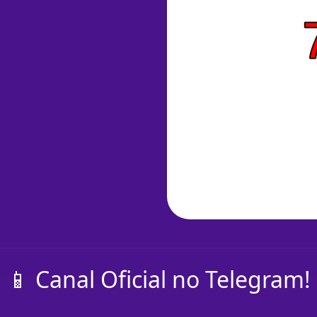
📱 Canal Oficial no Telegram!