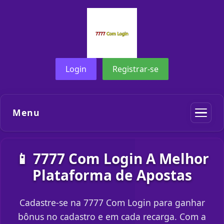
Login
Registrar-se
Menu
📱 7777 Com Login A Melhor
Plataforma de Apostas
Cadastre-se na 7777 Com Login para ganhar
bônus no cadastro e em cada recarga. Com a