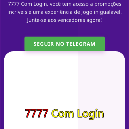
7777 Com Login, você tem acesso a promoções
incríveis e uma experiência de jogo inigualável.
Junte-se aos vencedores agora!
SEGUIR NO TELEGRAM