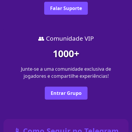
Falar Suporte
👥 Comunidade VIP
1000+
Junte-se a uma comunidade exclusiva de
jogadores e compartilhe experiências!
Entrar Grupo
📱 Como Seguir no Telegram