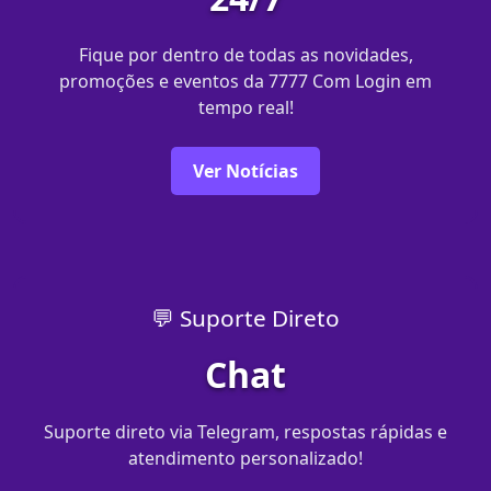
Fique por dentro de todas as novidades,
promoções e eventos da 7777 Com Login em
tempo real!
Ver Notícias
💬 Suporte Direto
Chat
Suporte direto via Telegram, respostas rápidas e
atendimento personalizado!