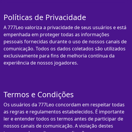
Políticas de Privacidade
A 777Leo valoriza a privacidade de seus usuários e está
empenhada em proteger todas as informações
pessoais fornecidas durante o uso de nossos canais de
comunicação. Todos os dados coletados são utilizados
exclusivamente para fins de melhoria contínua da
experiência de nossos jogadores.
Termos e Condições
Os usuários da 777Leo concordam em respeitar todas
as regras e regulamentos estabelecidos. É importante
ler e entender todos os termos antes de participar de
nossos canais de comunicação. A violação destes