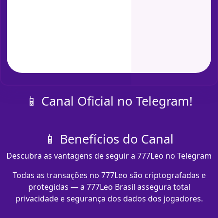
📱 Canal Oficial no Telegram!
📱 Benefícios do Canal
Descubra as vantagens de seguir a 777Leo no Telegram
Todas as transações no 777Leo são criptografadas e
protegidas — a 777Leo Brasil assegura total
privacidade e segurança dos dados dos jogadores.