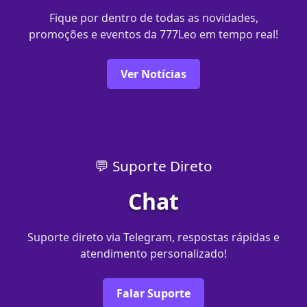
Fique por dentro de todas as novidades,
promoções e eventos da 777Leo em tempo real!
Ver Notícias
💬 Suporte Direto
Chat
Suporte direto via Telegram, respostas rápidas e
atendimento personalizado!
Falar Suporte