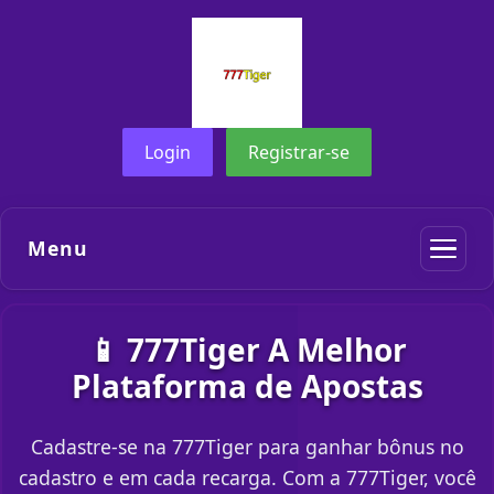
Login
Registrar-se
Menu
📱 777Tiger A Melhor
Plataforma de Apostas
Cadastre-se na 777Tiger para ganhar bônus no
cadastro e em cada recarga. Com a 777Tiger, você