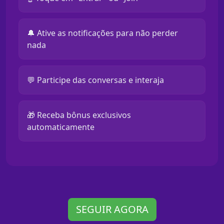
🔔 Ative as notificações para não perder
nada
💬 Participe das conversas e interaja
🎁 Receba bônus exclusivos
automaticamente
SEGUIR AGORA