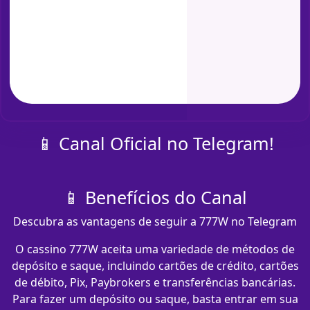
📱 Canal Oficial no Telegram!
📱 Benefícios do Canal
Descubra as vantagens de seguir a 777W no Telegram
O cassino 777W aceita uma variedade de métodos de
depósito e saque, incluindo cartões de crédito, cartões
de débito, Pix, Paybrokers e transferências bancárias.
Para fazer um depósito ou saque, basta entrar em sua