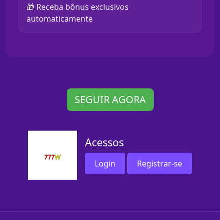
🎁 Receba bônus exclusivos
automaticamente
SEGUIR AGORA
Acessos
Login
Registrar-se