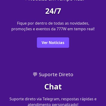
24/7
Fique por dentro de todas as novidades,
promoções e eventos da 777W em tempo real!
Ver Notícias
💬 Suporte Direto
Chat
Suporte direto via Telegram, respostas rápidas e
atendimento personalizado!