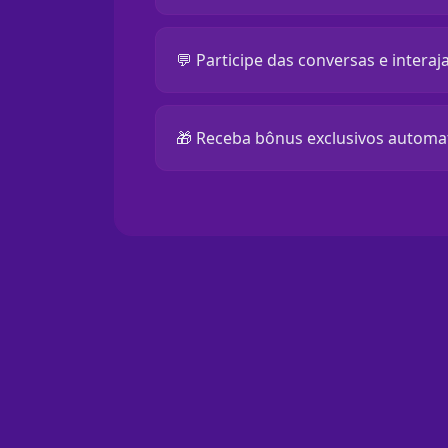
💬 Participe das conversas e interaj
🎁 Receba bônus exclusivos autom