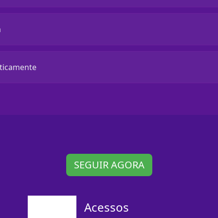
a
aticamente
SEGUIR AGORA
Acessos