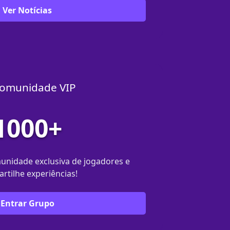
Ver Notícias
Comunidade VIP
1000+
unidade exclusiva de jogadores e
rtilhe experiências!
Entrar Grupo