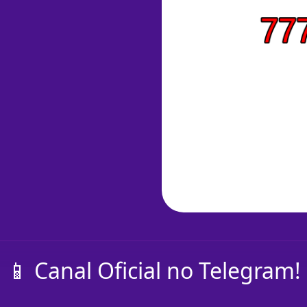
📱 Canal Oficial no Telegram!