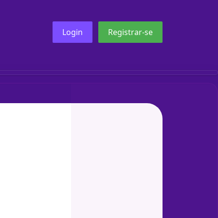
Login
Registrar-se