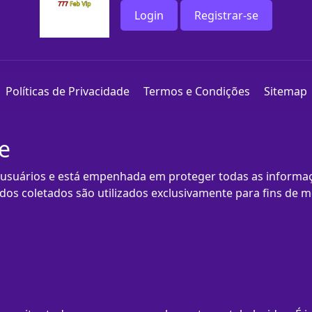
Login
Registrar-se
Políticas de Privacidade
Termos e Condições
Sitemap
de
us usuários e está empenhada em proteger todas as informa
os coletados são utilizados exclusivamente para fins de m