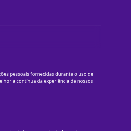
ções pessoais fornecidas durante o uso de
elhoria contínua da experiência de nossos