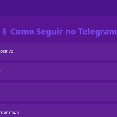
📱 Como Seguir no Telegram
ositivo
"
erder nada