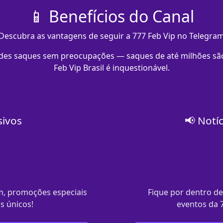
📱 Benefícios do Canal
Descubra as vantagens de seguir a 777 Feb Vip no Telegra
andes saques sem preocupações — saques de até milhões sã
Feb Vip Brasil é inquestionável.
sivos
📢 Notí
m, promoções especiais
Fique por dentro d
s únicos!
eventos da 