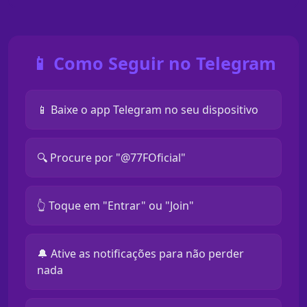
📱 Como Seguir no Telegram
📱 Baixe o app Telegram no seu dispositivo
🔍 Procure por "@77FOficial"
👆 Toque em "Entrar" ou "Join"
🔔 Ative as notificações para não perder
nada