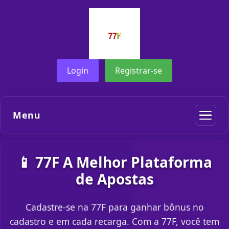
Login
Registrar-se
Menu
📱 77F A Melhor Plataforma
de Apostas
Cadastre-se na 77F para ganhar bônus no
cadastro e em cada recarga. Com a 77F, você tem