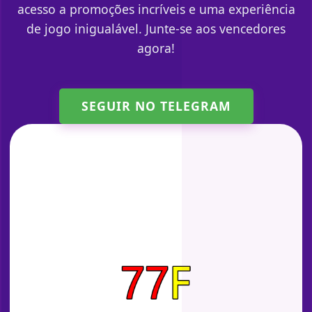
acesso a promoções incríveis e uma experiência
de jogo inigualável. Junte-se aos vencedores
agora!
SEGUIR NO TELEGRAM