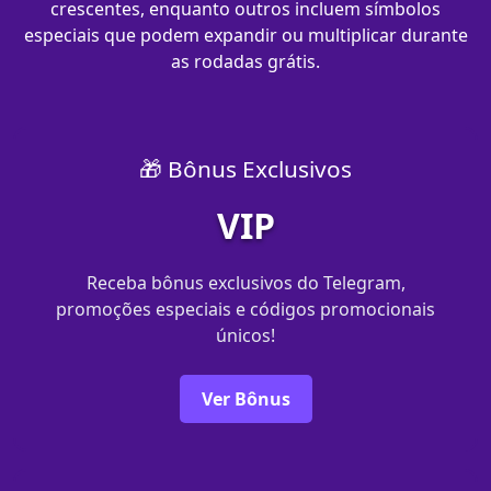
crescentes, enquanto outros incluem símbolos
especiais que podem expandir ou multiplicar durante
as rodadas grátis.
🎁 Bônus Exclusivos
VIP
Receba bônus exclusivos do Telegram,
promoções especiais e códigos promocionais
únicos!
Ver Bônus