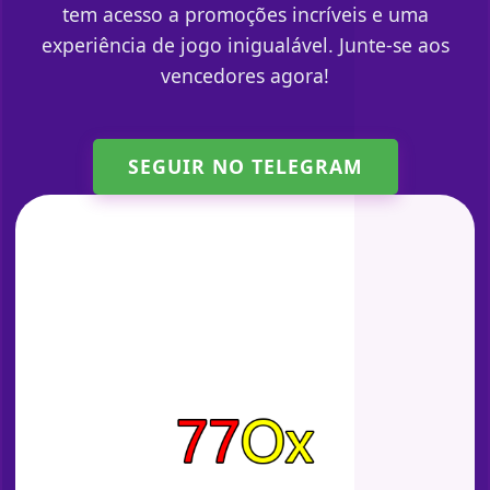
tem acesso a promoções incríveis e uma
experiência de jogo inigualável. Junte-se aos
vencedores agora!
SEGUIR NO TELEGRAM