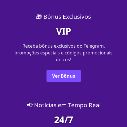
🎁 Bônus Exclusivos
VIP
Receba bônus exclusivos do Telegram,
promoções especiais e códigos promocionais
únicos!
Ver Bônus
📢 Notícias em Tempo Real
24/7