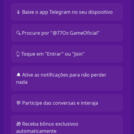
📱 Baixe o app Telegram no seu dispositivo
🔍 Procure por "@77Ox GameOficial"
👆 Toque em "Entrar" ou "Join"
🔔 Ative as notificações para não perder
nada
💬 Participe das conversas e interaja
🎁 Receba bônus exclusivos
automaticamente