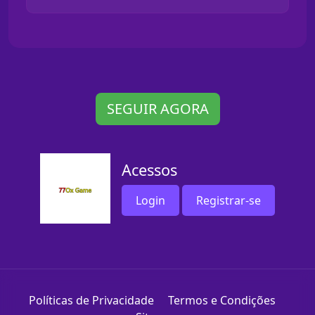
SEGUIR AGORA
Acessos
Login
Registrar-se
Políticas de Privacidade
Termos e Condições