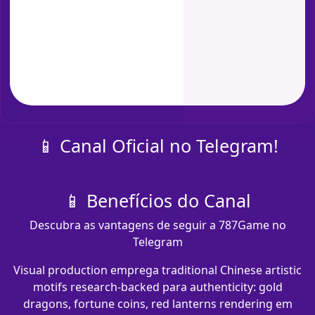
📱 Canal Oficial no Telegram!
📱 Benefícios do Canal
Descubra as vantagens de seguir a 787Game no
Telegram
Visual production emprega traditional Chinese artistic
motifs research-backed para authenticity: gold
dragons, fortune coins, red lanterns rendering em