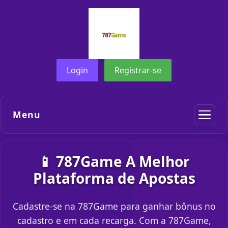
Login
Registrar-se
Menu
📱 787Game A Melhor
Plataforma de Apostas
Cadastre-se na 787Game para ganhar bônus no
cadastro e em cada recarga. Com a 787Game,