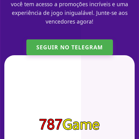
você tem acesso a promoções incríveis e uma
experiência de jogo inigualável. Junte-se aos
vencedores agora!
SEGUIR NO TELEGRAM