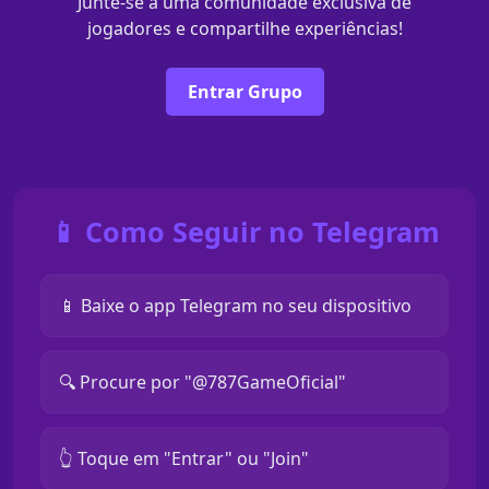
Junte-se a uma comunidade exclusiva de
jogadores e compartilhe experiências!
Entrar Grupo
📱 Como Seguir no Telegram
📱 Baixe o app Telegram no seu dispositivo
🔍 Procure por "@787GameOficial"
👆 Toque em "Entrar" ou "Join"