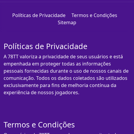
Políticas de Privacidade
Termos e Condições
Sitemap
Políticas de Privacidade
A 78TT valoriza a privacidade de seus usuários e está
empenhada em proteger todas as informações
pessoais fornecidas durante o uso de nossos canais de
comunicação. Todos os dados coletados são utilizados
exclusivamente para fins de melhoria contínua da
experiência de nossos jogadores.
Termos e Condições