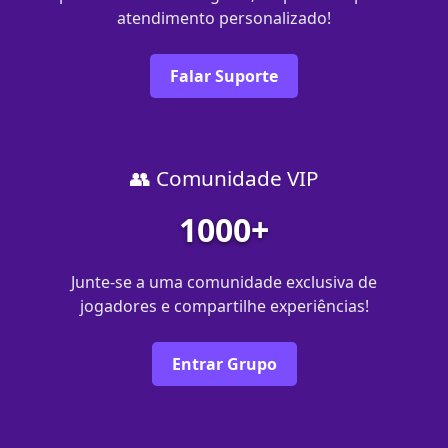
atendimento personalizado!
Falar Suporte
👥 Comunidade VIP
1000+
Junte-se a uma comunidade exclusiva de
jogadores e compartilhe experiências!
Entrar Grupo