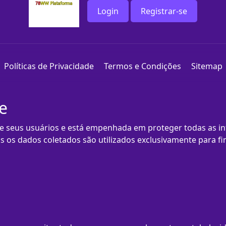
Login
Registrar-se
Políticas de Privacidade
Termos e Condições
Sitemap
de
de seus usuários e está empenhada em proteger todas as i
 os dados coletados são utilizados exclusivamente para fi