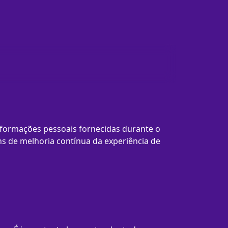
nformações pessoais fornecidas durante o
ns de melhoria contínua da experiência de