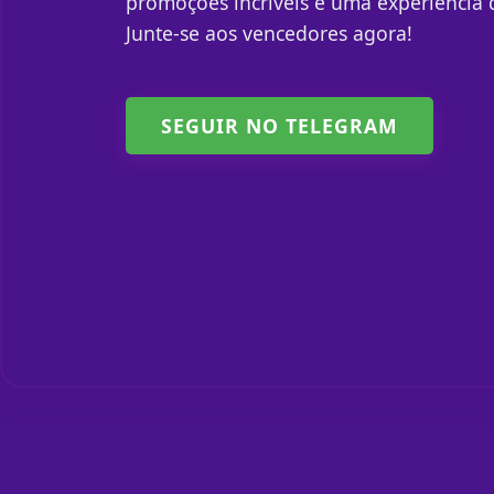
promoções incríveis e uma experiência d
Junte-se aos vencedores agora!
SEGUIR NO TELEGRAM