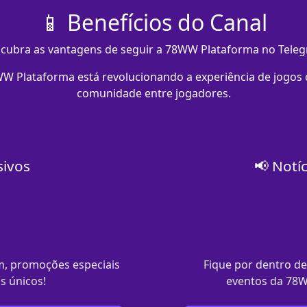
📱 Benefícios do Canal
cubra as vantagens de seguir a 78WW Plataforma no Tele
8WW Plataforma está revolucionando a experiência de jogos
comunidade entre jogadores.
sivos
📢 Notí
m, promoções especiais
Fique por dentro d
s únicos!
eventos da 78W