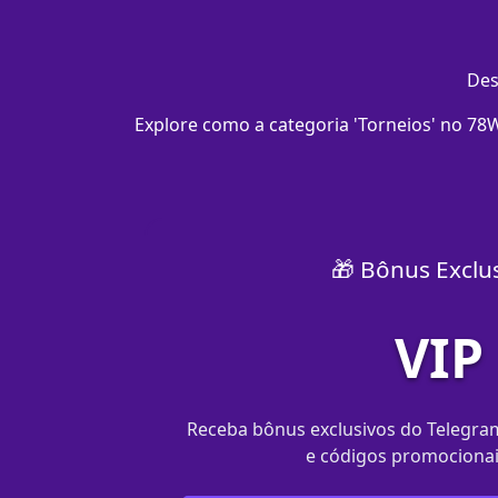
Des
Explore como a categoria 'Torneios' no 7
🎁 Bônus Exclu
VIP
Receba bônus exclusivos do Telegra
e códigos promocionai