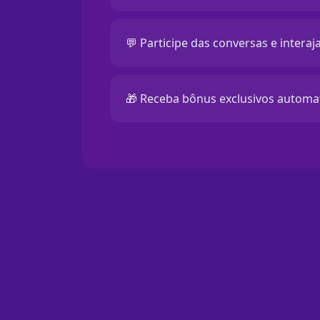
💬 Participe das conversas e interaj
🎁 Receba bônus exclusivos autom