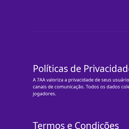
Políticas de Privacida
A 7AA valoriza a privacidade de seus usuár
canais de comunicação. Todos os dados cole
jogadores.
Termos e Condições