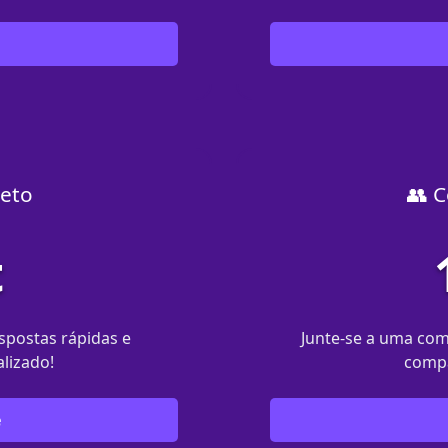
reto
👥 
t
espostas rápidas e
Junte-se a uma com
lizado!
compa
e