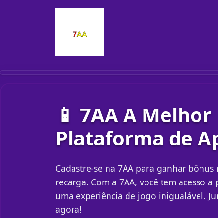
📱 7AA A Melhor
Plataforma de A
Cadastre-se na 7AA para ganhar bônus 
recarga. Com a 7AA, você tem acesso a 
uma experiência de jogo inigualável. J
agora!