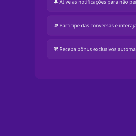
🔔 Ative as notificações para não p
💬 Participe das conversas e interaj
🎁 Receba bônus exclusivos autom