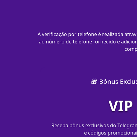
A verificação por telefone é realizada at
ao número de telefone fornecido e adicio
compl
🎁 Bônus Exclu
VIP
Receba bônus exclusivos do Telegra
e códigos promocionai