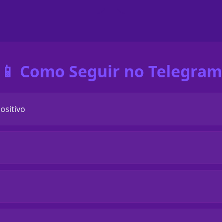
📱 Como Seguir no Telegram
ositivo