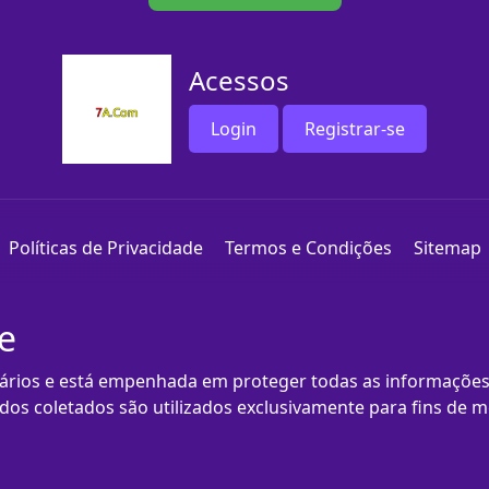
Acessos
Login
Registrar-se
Políticas de Privacidade
Termos e Condições
Sitemap
de
uários e está empenhada em proteger todas as informações
os coletados são utilizados exclusivamente para fins de m