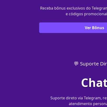
Receba bônus exclusivos do Telegra
e códigos promocionai
Ver Bônus
💬 Suporte Di
Cha
Suporte direto via Telegram, r
atendimento persona