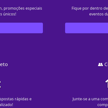
m, promoções especiais
Fique por dentro d
s únicos!
eventos d
reto
👥 
t
espostas rápidas e
Junte-se a uma com
lizado!
compa