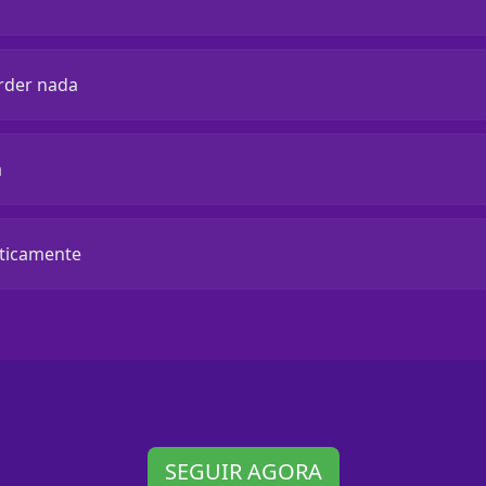
erder nada
a
aticamente
SEGUIR AGORA