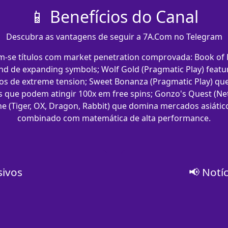
📱 Benefícios do Canal
Descubra as vantagens de seguir a 7A.Com no Telegram
m-se títulos com market penetration comprovada: Book of D
nd de expanding symbols; Wolf Gold (Pragmatic Play) featuri
 de extreme tension; Sweet Bonanza (Pragmatic Play) que
s que podem atingir 100x em free spins; Gonzo's Quest (Ne
une (Tiger, OX, Dragon, Rabbit) que domina mercados asiátic
combinado com matemática de alta performance.
sivos
📢 Notí