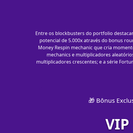
Entre os blockbusters do portfolio destaca
potencial de 5.000x através do bonus rou
Money Respin mechanic que cria momentos
mechanics e multiplicadores aleatório
multiplicadores crescentes; e a série Fort
🎁 Bônus Exclu
VIP