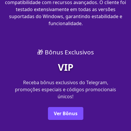
compatibilidade com recursos avançados. O cliente foi
testado extensivamente em todas as versões
suportadas do Windows, garantindo estabilidade e
funcionalidade.
🎁 Bônus Exclusivos
VIP
Receba bônus exclusivos do Telegram,
promoções especiais e códigos promocionais
únicos!
Ver Bônus